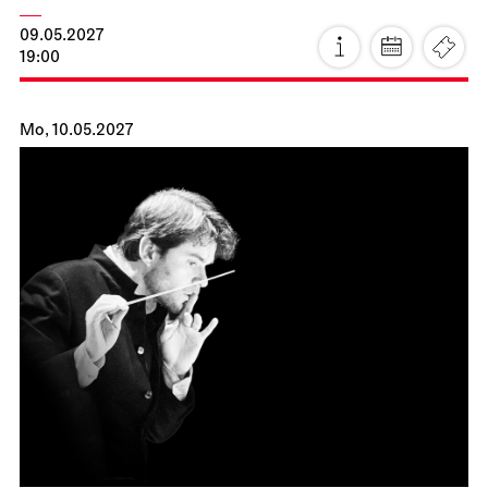
JOiN
JOiN-Konzert
18.04.2027
11:00