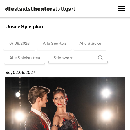
Spielplan
Staatsoper Stuttgart
Opernhaus, Foyer I. Rang
Bitte beachten Sie: ab sofort limitierte Platzkapazität bei
allen Lunchkonzerten!
Lunchkonzert
12.04.2027
12:45 - 13:15
Di, 13.04.2027