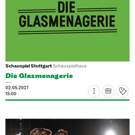
Mi, 14.04.2027
Staatsoper Stuttgart
Opernhaus
Schulvorstellung
Die drei ??? und das
Spiegelkabinett