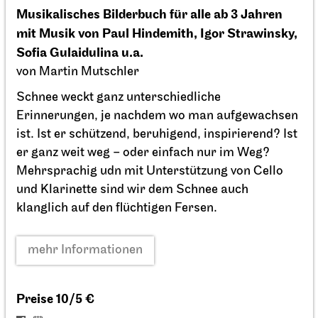
Musikalisches Bilderbuch für alle ab 3 Jahren
mit Musik von Paul Hindemith, Igor Strawinsky,
Staatsoper Stuttgart
Nebenraum Kantine
Sofia Gulaidulina u.a.
Libretti lesen
von Martin Mutschler
06.10.2026
Schnee weckt ganz unterschiedliche
19:00 - 20:30
Erinnerungen, je nachdem wo man aufgewachsen
ist. Ist er schützend, beruhigend, inspirierend? Ist
Do, 08.10.2026
er ganz weit weg – oder einfach nur im Weg?
Mehrsprachig udn mit Unterstützung von Cello
und Klarinette sind wir dem Schnee auch
klanglich auf den flüchtigen Fersen.
mehr Informationen
Preise 10/5 €